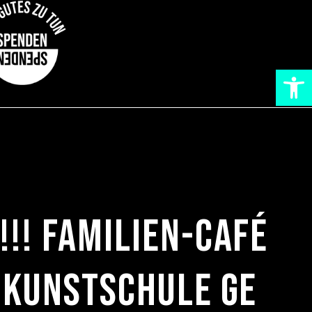
Werkzeugl
!! Familien-Café
 Kunstschule GE